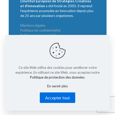
L’Institut Européen de Stratégies Créatives
et d’Innovation
a été fondé en 2003. Il reprend
l’expérience accumulée en Innovation depuis plus
de 25 ans par plusieurs organismes.
Mentions légales
Politique de confidentialité
Politique événementielle
Contact
Intervenants :
Ce site Web utilise des cookies pour améliorer votre
Sylvie BORZAKIAN
expérience. En utilisant ce site Web, vous acceptez notre
Directrice Générale
Politique de protection des données
.
borzakian@institut-innovation.com
En savoir plus
Accepter tout
© 2026 Rencontre Nationale des Directeurs de
l'Innovation. All Rights Reserved.
Muffin group