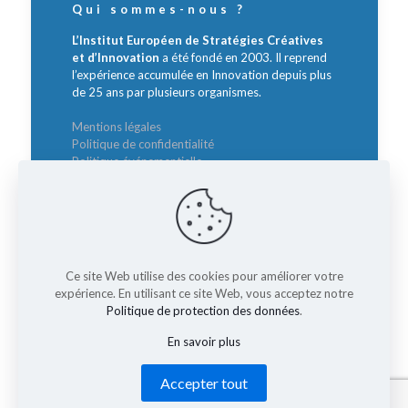
Qui sommes-nous ?
L’Institut Européen de Stratégies Créatives
et d’Innovation
a été fondé en 2003. Il reprend
l’expérience accumulée en Innovation depuis plus
de 25 ans par plusieurs organismes.
Mentions légales
Politique de confidentialité
Politique événementielle
Contact
Intervenants :
Ce site Web utilise des cookies pour améliorer votre
Sylvie BORZAKIAN
expérience. En utilisant ce site Web, vous acceptez notre
Directrice Générale
Politique de protection des données
.
borzakian@institut-innovation.com
En savoir plus
Accepter tout
© 2026 Rencontre Nationale des Directeurs de
l'Innovation. All Rights Reserved.
Muffin group