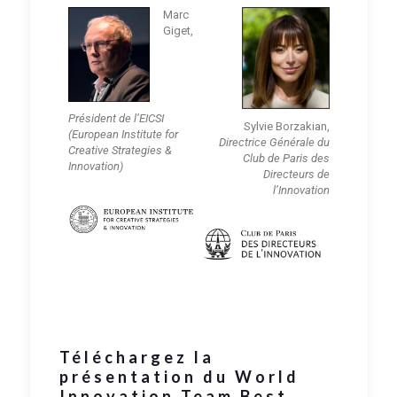
Marc
Giget,
Président de l’EICSI
Sylvie Borzakian,
(European Institute for
Directrice Générale du
Creative Strategies &
Club de Paris des
Innovation)
Directeurs de
l’Innovation
Téléchargez la
présentation du World
Innovation Team Best