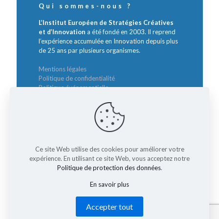
Qui sommes-nous ?
L’Institut Européen de Stratégies Créatives
et d’Innovation
a été fondé en 2003. Il reprend
l’expérience accumulée en Innovation depuis plus
de 25 ans par plusieurs organismes.
Mentions légales
Politique de confidentialité
Politique événementielle
Contact
Intervenants :
Ce site Web utilise des cookies pour améliorer votre
Sylvie BORZAKIAN
expérience. En utilisant ce site Web, vous acceptez notre
Directrice Générale
Politique de protection des données
.
borzakian@institut-innovation.com
En savoir plus
Accepter tout
© 2026 Rencontre Nationale des Directeurs de