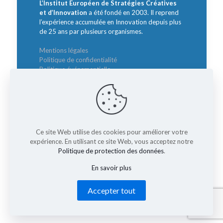
L’Institut Européen de Stratégies Créatives
et d’Innovation
a été fondé en 2003. Il reprend
l’expérience accumulée en Innovation depuis plus
de 25 ans par plusieurs organismes.
Mentions légales
Politique de confidentialité
Politique événementielle
Contact
Intervenants :
Ce site Web utilise des cookies pour améliorer votre
Sylvie BORZAKIAN
expérience. En utilisant ce site Web, vous acceptez notre
Directrice Générale
Politique de protection des données
.
borzakian@institut-innovation.com
En savoir plus
Accepter tout
© 2026 Rencontre Nationale des Directeurs de
l'Innovation. All Rights Reserved.
Muffin group