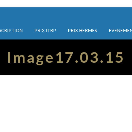
SCRIPTION
PRIX ITBP
PRIX HERMES
EVENEMEN
Image17.03.15