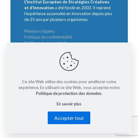
L’Institut Européen de Stratégies Créatives
et d’Innovation
a été fondé en 2003. Il reprend
l’expérience accumulée en Innovation depuis plus
de 25 ans par plusieurs organismes.
Mentions légales
Politique de confidentialité
Politique événementielle
Contact
Intervenants :
Ce site Web utilise des cookies pour améliorer votre
Sylvie BORZAKIAN
expérience. En utilisant ce site Web, vous acceptez notre
Directrice Générale
Politique de protection des données
.
borzakian@institut-innovation.com
En savoir plus
Accepter tout
© 2026 Rencontre Nationale des Directeurs de
l'Innovation. All Rights Reserved.
Muffin group